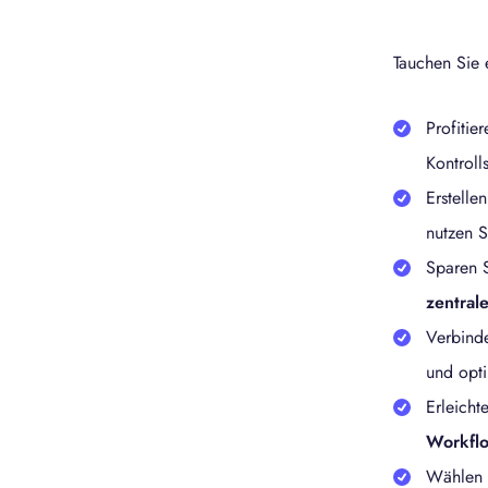
ie gleichzeitig die Prozesseffizienz.
Tauchen Sie 
Profitie
Kontrolls
Erstelle
nutzen S
Sparen 
zentral
Verbind
und opti
Erleicht
Workfl
Wählen 