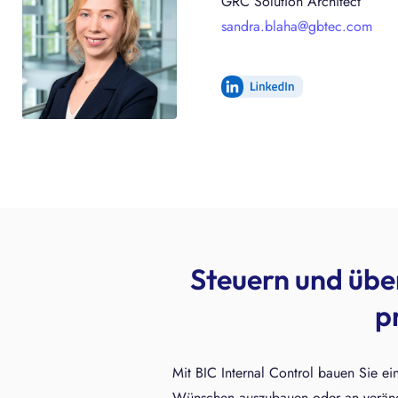
GRC Solution Architect
sandra.blaha@gbtec.com
Steuern und übe
p
Mit BIC Internal Control bauen Sie ein
Wünschen auszubauen oder an veränd