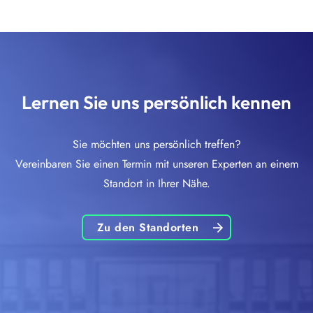
Sie möchten unkomplizert einen Termin
+43 1 3670876-0
mit uns buchen? Klicken Sie bitte
hier
!
Lernen Sie uns persönlich kennen
Sie möchten uns persönlich treffen?
Vereinbaren Sie einen Termin mit unseren Experten an einem
Standort in Ihrer Nähe.
Zu den Standorten