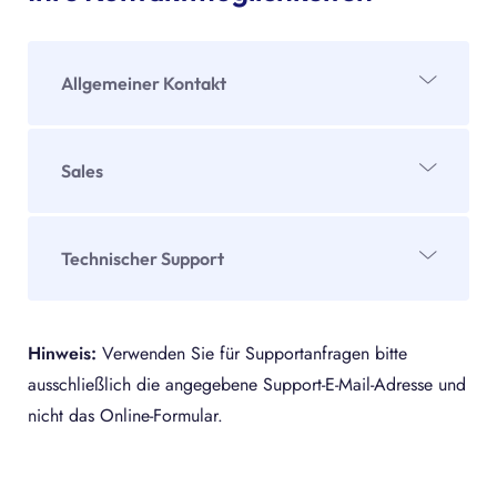
Allgemeiner Kontakt
Sales
Allgemeine Anfrage
sales@gbtec.com
Technischer Support
+49 234 97645 -110
BPM Software
BPM Software
request@service.gbtec.com
Hinweis:
Verwenden Sie für Supportanfragen bitte
bpm@gbtec.com
ausschließlich die angegebene Support-E-Mail-Adresse und
GRC Software
+49 234 97645 -110
nicht das Online-Formular.
request@service.gbtec.com
GRC Software
Support-Ticketing-System
grc@gbtec.com