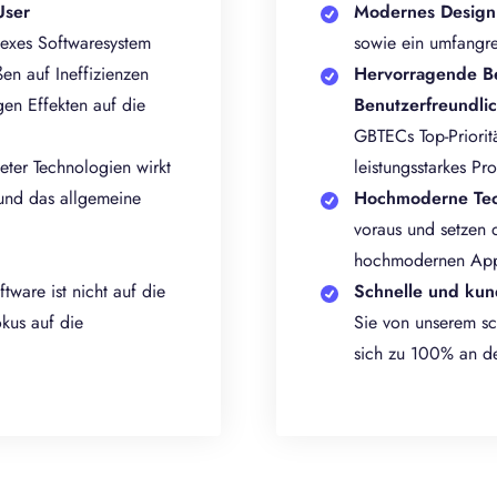
User
Modernes Design
exes Softwaresystem
sowie ein umfangre
ßen auf Ineffizienzen
Hervorragende B
gen Effekten auf die
Benutzerfreundli
GBTECs Top-Prioritä
ter Technologien wirkt
leistungsstarkes P
 und das allgemeine
Hochmoderne Tec
voraus und setzen 
hochmodernen Appl
ware ist nicht auf die
Schnelle und kun
okus auf die
Sie von unserem sc
sich zu 100% an de