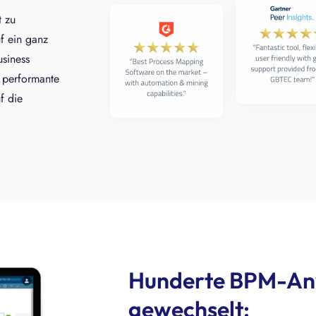
t zu
f ein ganz
usiness
 performante
f die
Hunderte BPM-Anw
gewechselt: