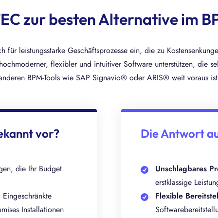
C zur besten Alternative im 
ch für leistungsstarke Geschäftsprozesse ein, die zu Kostensenkung
ochmoderner, flexibler und intuitiver Software unterstützen, die s
anderen BPM-Tools wie SAP Signavio® oder ARIS® weit voraus ist
ekannt vor?
Die Antwort au
gen, die Ihr Budget
Unschlagbares Pre
erstklassige Leistu
:
Eingeschränkte
Flexible Bereitst
emises Installationen
Softwarebereitstell