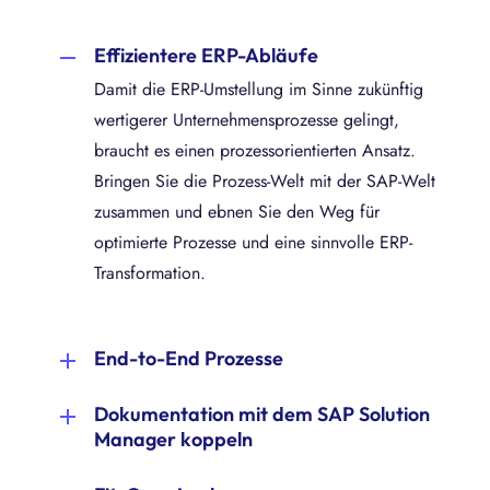
Effizientere ERP-Abläufe
Damit die ERP-Umstellung im Sinne zukünftig
wertigerer Unternehmensprozesse gelingt,
braucht es einen prozessorientierten Ansatz.
Bringen Sie die Prozess-Welt mit der SAP-Welt
zusammen und ebnen Sie den Weg für
optimierte Prozesse und eine sinnvolle ERP-
Transformation.
End-to-End Prozesse
Legen Sie mit einem ganzheitlichen
Dokumentation mit dem SAP Solution
Prozessverständnis die Grundlage für die
Manager koppeln
Spezifikation der Systemanforderungen und
Nutzen Sie die bi-direktionale Schnittstelle
die Optimierung Ihrer SAP-Abläufe. Die