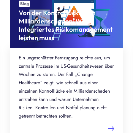
Blog
ie gleichzeitig die Prozesseffizienz.
Von der Kontrolllücke zum
Milliardenschaden: Was
Integriertes Risikomanagement
leisten muss
Ein ungeschützter Fernzugang reichte aus, um
zentrale Prozesse im US-Gesundheitswesen über
Wochen zu stören. Der Fall „Change
Healthcare“ zeigt, wie schnell aus einer
einzelnen Kontrolllücke ein Milliardenschaden
entstehen kann und warum Unternehmen
Risiken, Kontrollen und Notfallplanung nicht
getrennt betrachten sollten.