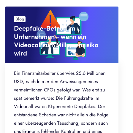
Blog
Deepfake-Betrug im
Unternehmen – wenn ein
Videocall zum Millionenrisiko
wird
Ein Finanzmitarbeiter überwies 25,6 Millionen
USD, nachdem er den Anweisungen eines
vermeintlichen CFOs gefolgt war. Was erst zu
spät bemerkt wurde: Die Führungskräfte im
Videocall waren KI-generierte Deepfakes. Der
entstandene Schaden war nicht allein die Folge
einer überzeugenden Täuschung, sondern auch
das Ergebnis fehlender Kontrollen und eines