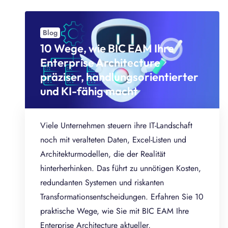
Blog
10 Wege, wie BIC EAM Ihre
Enterprise Architecture
präziser, handlungsorientierter
und KI-fähig macht
Viele Unternehmen steuern ihre IT-Landschaft
noch mit veralteten Daten, Excel-Listen und
Architekturmodellen, die der Realität
hinterherhinken. Das führt zu unnötigen Kosten,
redundanten Systemen und riskanten
Transformationsentscheidungen. Erfahren Sie 10
praktische Wege, wie Sie mit BIC EAM Ihre
Enterprise Architecture aktueller,