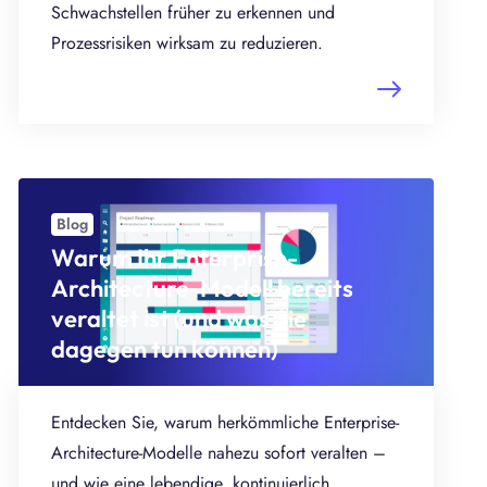
Schwachstellen früher zu erkennen und
Prozessrisiken wirksam zu reduzieren.
Blog
Warum Ihr Enterprise-
Architecture-Modell bereits
veraltet ist (und was Sie
dagegen tun können)
Entdecken Sie, warum herkömmliche Enterprise-
Architecture-Modelle nahezu sofort veralten –
und wie eine lebendige, kontinuierlich