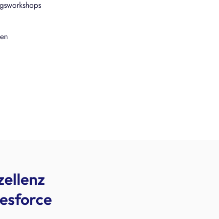
ngsworkshops
fen
zellenz
esforce