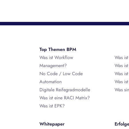
ie gleichzeitig die Prozesseffizienz.
Top Themen BPM
Was ist Workflow
Was is
Management?
Was is
No Code / Low Code
Was is
Automation
Was is
Digitale Reifegradmodelle
Was si
Was ist eine RACI Matrix?
Was ist EPK?
Whitepaper
Erfolg