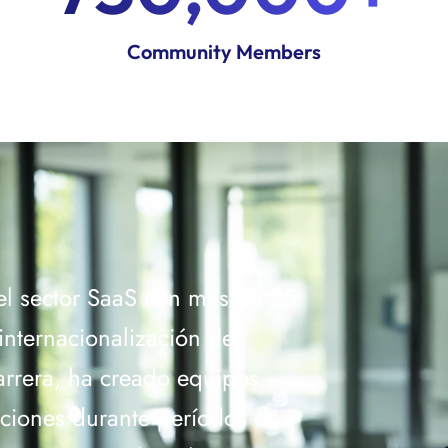
Community Members
 el sector SaaS con más de 25
internacionalización de
arrera, ha creado equipos
aciones durante períodos de