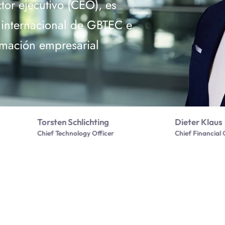
tor ejecutivo (CEO), es
e internacional de GBTEC e
rmación empresarial
Torsten Schlichting
Dieter Klaus
Chief Technology Officer
Chief Financial 