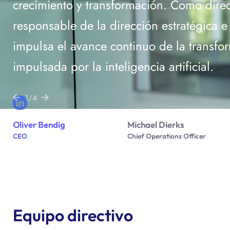
crecimiento y transformación. Como direc
responsable de la dirección estratégica 
impulsa el avance continuo de la transfo
impulsada por la inteligencia artificial.
1/4
Oliver Bendig
Michael Dierks
LinkedIn
CEO
Chief Operations Officer
Equipo directivo