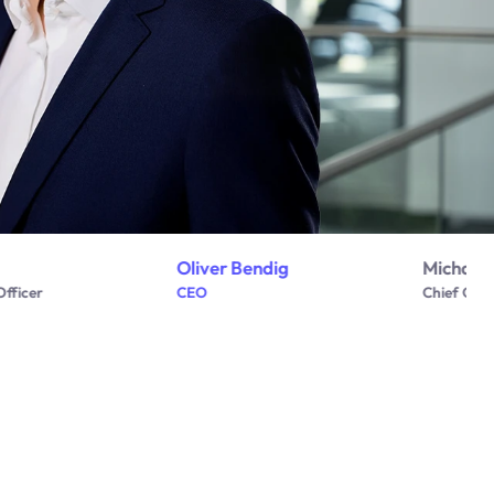
Oliver Bendig
Michael 
Officer
CEO
Chief Oper