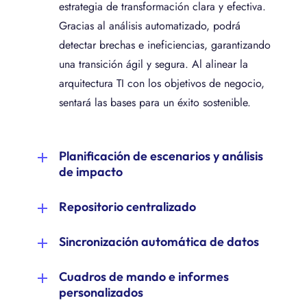
estrategia de transformación clara y efectiva.
Gracias al análisis automatizado, podrá
detectar brechas e ineficiencias, garantizando
una transición ágil y segura. Al alinear la
arquitectura TI con los objetivos de negocio,
sentará las bases para un éxito sostenible.
Planificación de escenarios y análisis
de impacto
Gestione cambios con total confianza
Repositorio centralizado
simulando previamente su impacto. Anticípese
Organice toda la información clave de su
a posibles riesgos evaluando cómo afectarán
Sincronización automática de datos
arquitectura TI y procesos en un único
a procesos, sistemas y datos, y asegure así
Conecte fácilmente sus sistemas existentes y
repositorio central, accesible y siempre
una evolución sin interrupciones ni costes
Cuadros de mando e informes
mantenga los datos de su entorno TI
actualizado. Mejore la colaboración entre
imprevistos. Una estrategia proactiva que
personalizados
actualizados en tiempo real. Minimice las
equipos, asegure la coherencia y disponga de