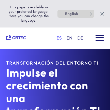
This page is available in
your preferred language.
English
Here you can change the
language:
ES
EN
DE
TRANSFORMACIÓN DEL ENTORNO TI
Impulse el
crecimiento con
una