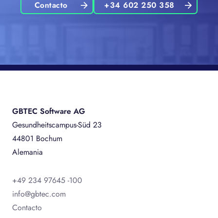
Contacto
+34 602 250 358
GBTEC Software AG
Gesundheitscampus-Süd 23
44801 Bochum
Alemania
+49 234 97645 -100
info@gbtec.com
Contacto