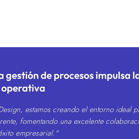
esos de principio a fin en la
boración de procesos.
 excepcionales. Utilice mapas
interacción, descubriendo
a gestión de procesos impulsa l
a operativa
esign, estamos creando el entorno ideal pa
arente, fomentando una excelente colaboraci
éxito empresarial."