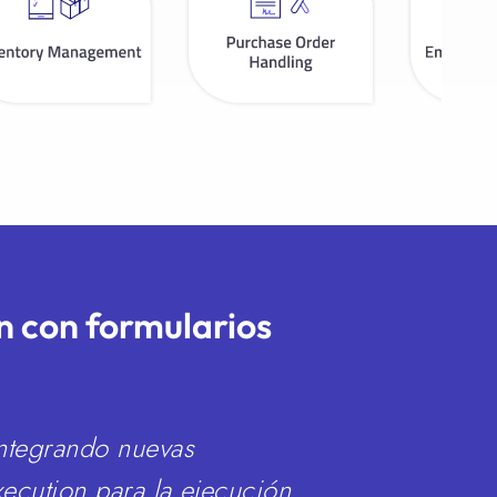
n con formularios
integrando nuevas
ecution para la ejecución