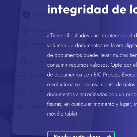
G
S
S
a
integridad de l
Información de producto
Noti
Por
N
P
G
M
BIC GRC
Proteger y cumplir
Obte
Desc
BPM 
Plan
No C
Ente
e
r
o
A
PROTEGER Y CUMPLIR
BIC GRC
de pr
lugar
Conoz
Miti
y la 
Apli
Proc
T
Videos
Academy
BPM 
Gesti
Autom
sost
Descu
Apromore Process Mining
a
¿Tiene dificultades para mantenerse al 
IA.
empr
nece
sus 
DESCUBRIR E IMPULSAR
E
Ubic
Ofer
volumen de documentos en la era digita
Industrias
prepa
p
Visít
Encu
Port
Proc
Info
G
de documentos puede llevar mucho tiem
ubic
únas
Tran
Prote
doc
P
Extr
Integraciones
Servicios
consumir recursos valiosos. Opte por el
una 
Tran
ISMS
Raci
P
o
gest
A
los s
de documentos con BIC Process Executi
d
revoluciona su procesamiento de datos
documentos sincronizados con un proce
T
fisuras, en cualquier momento y lugar, 
I
móvil o tablet.
m
Prueba gratis ahora